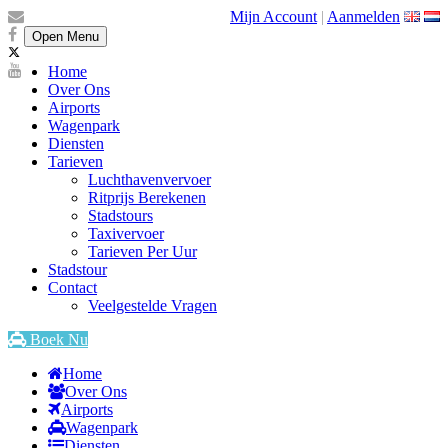
Mijn Account
|
Aanmelden
Open Menu
Home
Over Ons
Airports
Wagenpark
Diensten
Tarieven
Luchthavenvervoer
Ritprijs Berekenen
Stadstours
Taxivervoer
Tarieven Per Uur
Stadstour
Contact
Veelgestelde Vragen
Boek Nu
Home
Over Ons
Airports
Wagenpark
Diensten