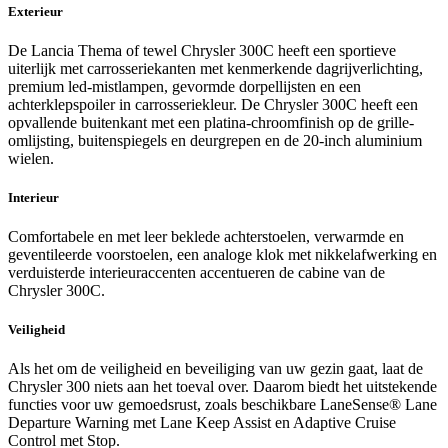
Exterieur
De Lancia Thema of tewel Chrysler 300C heeft een sportieve
uiterlijk met carrosseriekanten met kenmerkende dagrijverlichting,
premium led-mistlampen, gevormde dorpellijsten en een
achterklepspoiler in carrosseriekleur. De Chrysler 300C heeft een
opvallende buitenkant met een platina-chroomfinish op de grille-
omlijsting, buitenspiegels en deurgrepen en de 20-inch aluminium
wielen.
Interieur
Comfortabele en met leer beklede achterstoelen, verwarmde en
geventileerde voorstoelen, een analoge klok met nikkelafwerking en
verduisterde interieuraccenten accentueren de cabine van de
Chrysler 300C.
Veiligheid
Als het om de veiligheid en beveiliging van uw gezin gaat, laat de
Chrysler 300 niets aan het toeval over. Daarom biedt het uitstekende
functies voor uw gemoedsrust, zoals beschikbare LaneSense® Lane
Departure Warning met Lane Keep Assist en Adaptive Cruise
Control met Stop.