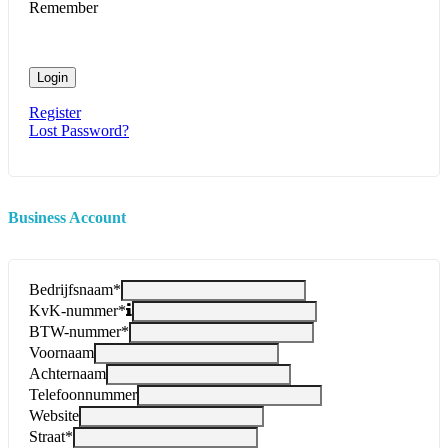
Remember
Login
Register
Lost Password?
Business Account
Bedrijfsnaam
*
KvK-nummer
*
BTW-nummer
*
Voornaam
Achternaam
Telefoonnummer
Website
Straat
*